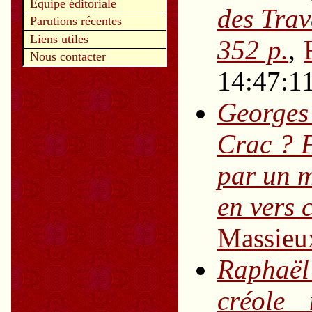
Equipe éditoriale
des Trav
Parutions récentes
Liens utiles
352 p.
,
Nous contacter
14:47:1
Georges
Crac ? F
par un m
en vers 
Massieu
Raphaël
créole m