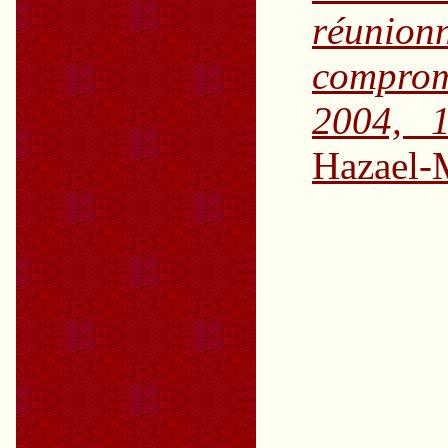
réunio
comprom
2004, 
Hazael-