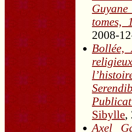
Guyane
tomes, 
2008-12
Bollée,
religie
l’hist
Serendib
Publica
Sibylle
,
Axel G